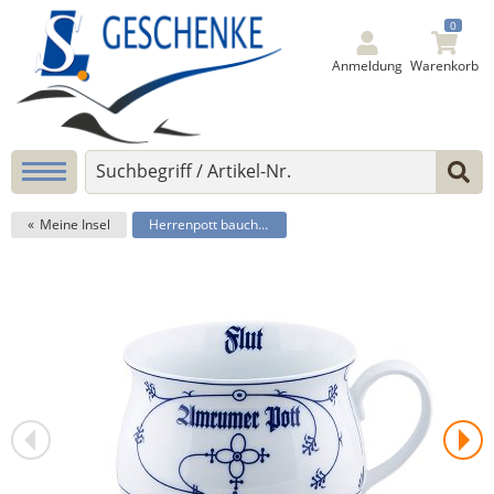
0
Anmeldung
Warenkorb
Meine Insel
Herrenpott bauch. iB 370ml