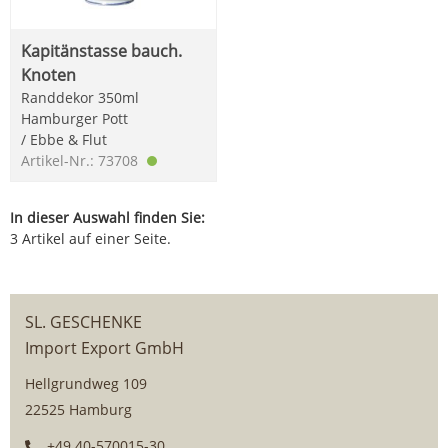
Kapitänstasse bauch.
Knoten
Randdekor 350ml
Hamburger Pott
/ Ebbe & Flut
Artikel-Nr.: 73708
In dieser Auswahl finden Sie:
3 Artikel auf einer Seite.
SL. GESCHENKE
Import Export GmbH
Hellgrundweg 109
22525 Hamburg
+49 40-570015-30