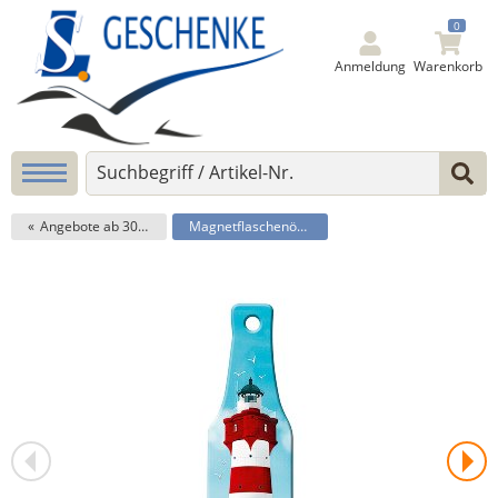
0
Anmeldung
Warenkorb
Angebote ab 30% Rabatt
Magnetflaschenöffner LT