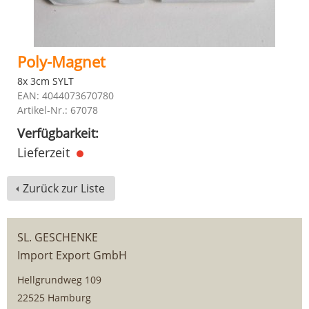
Poly-Magnet
8x 3cm SYLT
EAN: 4044073670780
Artikel-Nr.: 67078
Verfügbarkeit:
Lieferzeit
Zurück zur Liste
SL. GESCHENKE
Import Export GmbH
Hellgrundweg 109
22525 Hamburg