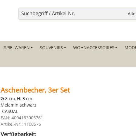
SPIELWAREN
SOUVENIRS
WOHNACCESSOIRES
MODE
Aschenbecher, 3er Set
Ø 8 cm, H: 3 cm
Melamin schwarz
-CASUAL-
EAN: 4004133005761
Artikel-Nr.: 1100576
Verfügbarkeit: