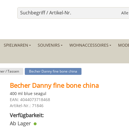
SPIELWAREN
SOUVENIRS
WOHNACCESSOIRES
MODE
er / Tassen
Becher Danny fine bone china
Becher Danny fine bone china
400 ml blue seagul
EAN: 4044073718468
Artikel-Nr.: 71846
Verfügbarkeit:
Ab Lager