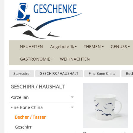
NEUHEITEN
Angebote %
THEMEN
GENUSS
GASTRONOMIE
WEIHNACHTEN
Startseite
GESCHIRR / HAUSHALT
Fine Bone China
Bech
GESCHIRR / HAUSHALT
Porzellan
Fine Bone China
Becher / Tassen
Geschirr