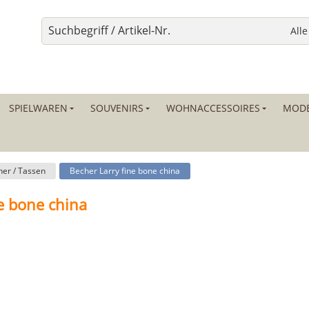
SPIELWAREN
SOUVENIRS
WOHNACCESSOIRES
MODE
er / Tassen
Becher Larry fine bone china
e bone china