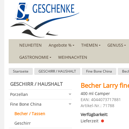
NEUHEITEN
Angebote %
THEMEN
GENUSS
GASTRONOMIE
WEIHNACHTEN
Startseite
GESCHIRR / HAUSHALT
Fine Bone China
Bech
GESCHIRR / HAUSHALT
Becher Larry fin
400 ml Camper
Porzellan
EAN: 4044073717881
Fine Bone China
Artikel-Nr.: 71788
Becher / Tassen
Verfügbarkeit:
Lieferzeit
Geschirr