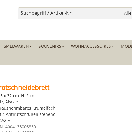
SPIELWAREN
SOUVENIRS
WOHNACCESSOIRES
MODE
rotschneidebrett
,5 x 32 cm, H: 2 cm
lz, Akazie
rausnehmbares Krümelfach
f 4 Antirutschfüßen stehend
KAZIA-
N: 4004133008830