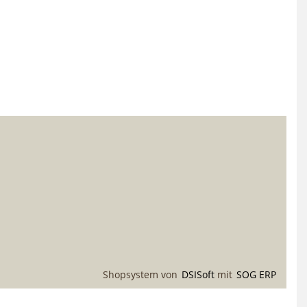
Shopsystem von
DSISoft
mit
SOG ERP