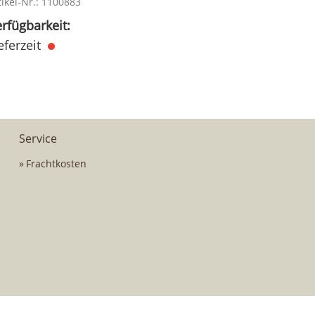
tikel-Nr.: 1100883
rfügbarkeit:
eferzeit
Service
Frachtkosten