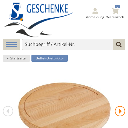
0
Anmeldung
Warenkorb
Startseite
Buffet-Brett -XXL-