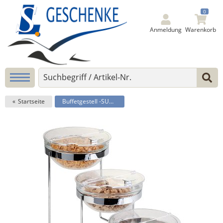
0
Anmeldung
Warenkorb
Startseite
Buffetgestell -SUNDAY-