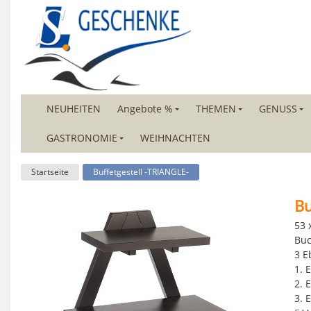
NEUHEITEN
Angebote %
THEMEN
GENUSS
GASTRONOMIE
WEIHNACHTEN
Startseite
Buffetgestell -TRIANGLE-
Bu
53 
Buc
3 E
1. 
2. 
3. 