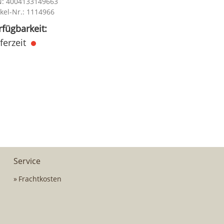
: 4004133149663
ikel-Nr.: 1114966
rfügbarkeit:
eferzeit
Service
Frachtkosten