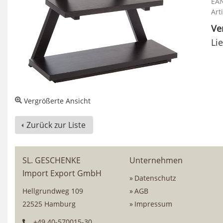
EAN
Art
Ve
Li
Vergrößerte Ansicht
Zurück zur Liste
SL. GESCHENKE
Unternehmen
Import Export GmbH
Datenschutz
Hellgrundweg 109
AGB
22525 Hamburg
Impressum
+49 40-570015-30