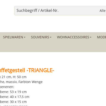
SPIELWAREN
SOUVENIRS
WOHNACCESSOIRES
MODE
ffetgestell -TRIANGLE-
x 21 cm, H: 50 cm
he, massiv, Farbton Wenge
benenen:
Ebene: 53 x 19 cm
Ebene: 40 x 17,5 cm
Ebene: 30 x 15 cm