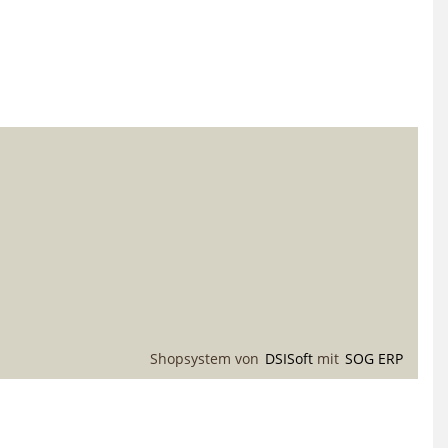
Shopsystem von
DSISoft
mit
SOG ERP