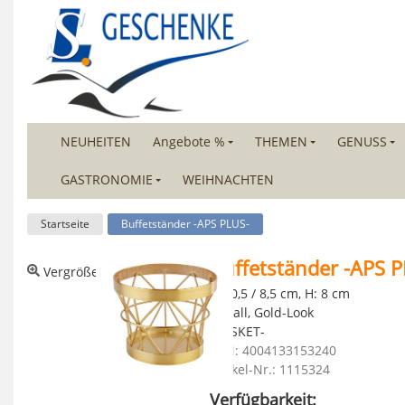
NEUHEITEN
Angebote %
THEMEN
GENUSS
GASTRONOMIE
WEIHNACHTEN
Startseite
Buffetständer -APS PLUS-
Buffetständer -APS P
Vergrößerte Ansicht
Ø 10,5 / 8,5 cm, H: 8 cm
Metall, Gold-Look
-BASKET-
EAN: 4004133153240
Artikel-Nr.: 1115324
Verfügbarkeit: