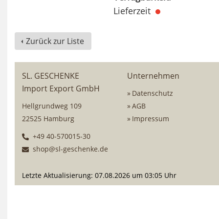
Lieferzeit
Zurück zur Liste
SL. GESCHENKE
Unternehmen
Import Export GmbH
Datenschutz
Hellgrundweg 109
AGB
22525 Hamburg
Impressum
+49 40-570015-30
shop@sl-geschenke.de
Letzte Aktualisierung: 07.08.2026 um 03:05 Uhr