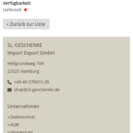
Verfügbarkeit:
Lieferzeit
Zurück zur Liste
SL. GESCHENKE
Import Export GmbH
Hellgrundweg 109
22525 Hamburg
+49 40-570015-30
shop@sl-geschenke.de
Unternehmen
Datenschutz
AGB
Impressum