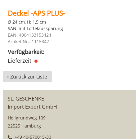
Deckel -APS PLUS-
Ø 24 cm, H: 1,5 cm
SAN, mit Löffelaussparung
EAN: 4004133153424
Artikel-Nr.: 1115342
Verfügbarkeit:
Lieferzeit
Zurück zur Liste
SL. GESCHENKE
Import Export GmbH
Hellgrundweg 109
22525 Hamburg
+49 40-570015-30