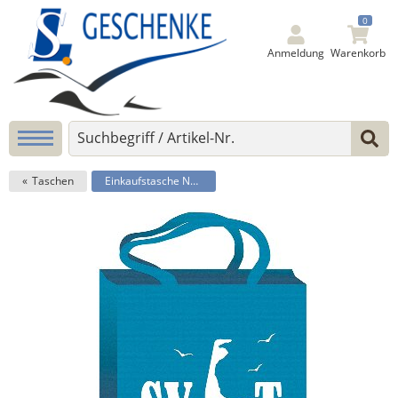
0
Anmeldung
Warenkorb
Taschen
Einkaufstasche Non-Woven