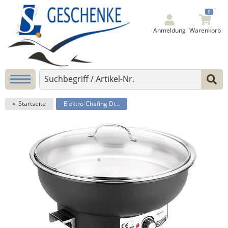
0
Anmeldung
Warenkorb
Startseite
Elektro-Chafing Dish -ECO-