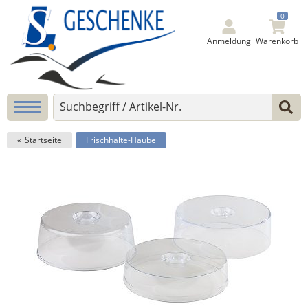
0
Anmeldung
Warenkorb
Startseite
Frischhalte-Haube