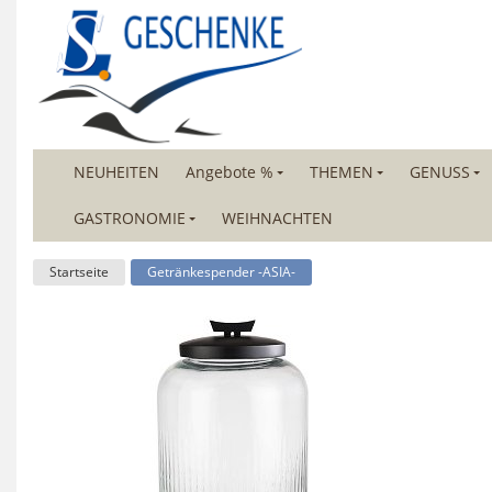
NEUHEITEN
Angebote %
THEMEN
GENUSS
GASTRONOMIE
WEIHNACHTEN
Startseite
Getränkespender -ASIA-