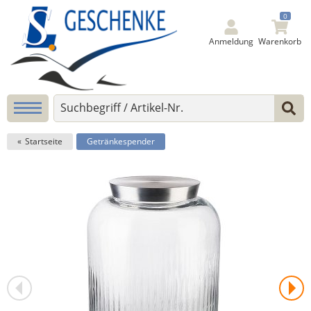
0
Anmeldung
Warenkorb
Startseite
Getränkespender