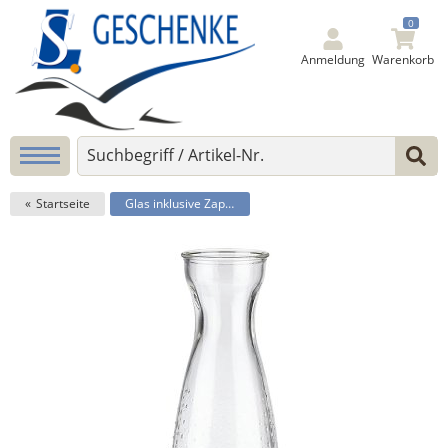
0
Anmeldung
Warenkorb
Startseite
Glas inklusive Zapfhahn