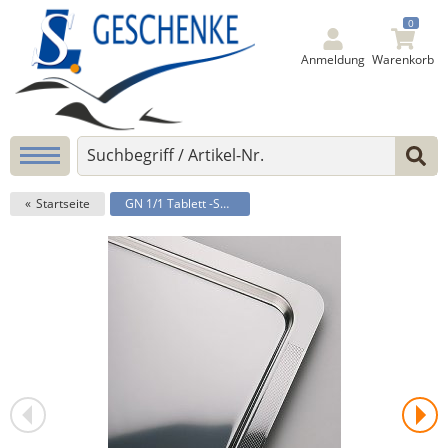
0
Anmeldung
Warenkorb
Startseite
GN 1/1 Tablett -STAR-