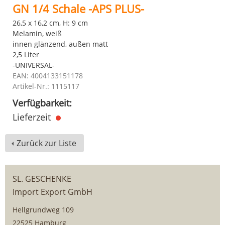
GN 1/4 Schale -APS PLUS-
26,5 x 16,2 cm, H: 9 cm
Melamin, weiß
innen glänzend, außen matt
2,5 Liter
-UNIVERSAL-
EAN: 4004133151178
Artikel-Nr.: 1115117
Verfügbarkeit:
Lieferzeit
Zurück zur Liste
SL. GESCHENKE
Import Export GmbH
Hellgrundweg 109
22525 Hamburg