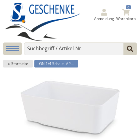
0
Anmeldung
Warenkorb
Startseite
GN 1/4 Schale -APS PLUS-