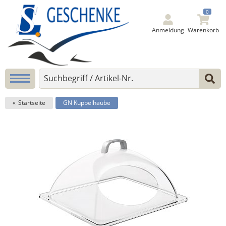
0
Anmeldung
Warenkorb
Startseite
GN Kuppelhaube