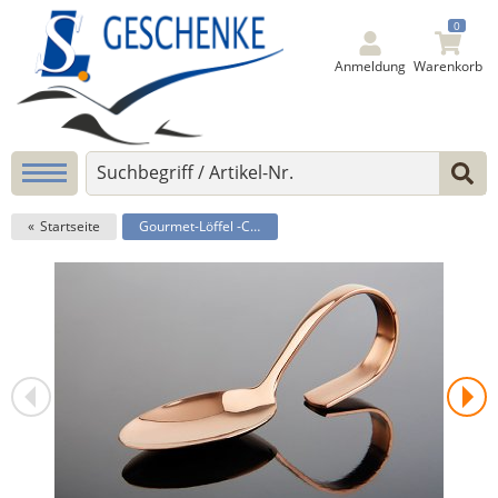
0
Anmeldung
Warenkorb
Startseite
Gourmet-Löffel -CLASSIC-