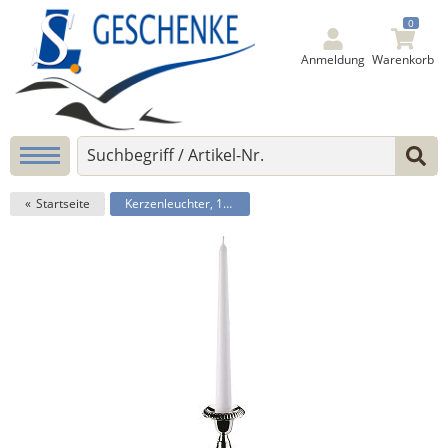
0
Anmeldung
Warenkorb
Startseite
Kerzenleuchter, 1-flammig