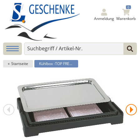
0
Anmeldung
Warenkorb
Startseite
Kühlbox -TOP FRESH GN 1/1-