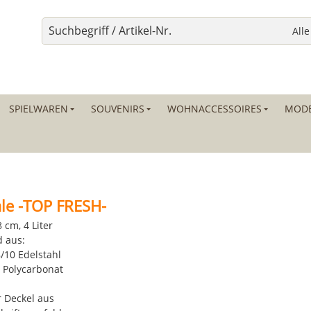
SPIELWAREN
SOUVENIRS
WOHNACCESSOIRES
MODE
le -TOP FRESH-
 cm, 4 Liter
d aus:
8/10 Edelstahl
s Polycarbonat
r Deckel aus