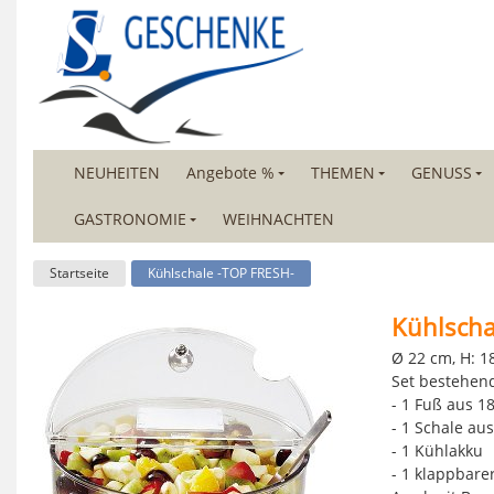
NEUHEITEN
Angebote %
THEMEN
GENUSS
GASTRONOMIE
WEIHNACHTEN
Startseite
Kühlschale -TOP FRESH-
Kühlscha
Ø 22 cm, H: 18
Set bestehen
- 1 Fuß aus 1
- 1 Schale au
- 1 Kühlakku
- 1 klappbare