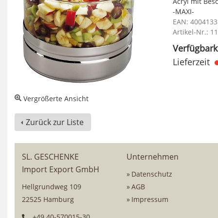
Acryl mit Bes
-MAXI-
EAN: 400413
Artikel-Nr.: 
Verfügbarke
Lieferzeit
Vergrößerte Ansicht
Zurück zur Liste
SL. GESCHENKE
Unternehmen
Import Export GmbH
Datenschutz
Hellgrundweg 109
AGB
22525 Hamburg
Impressum
+49 40-570015-30