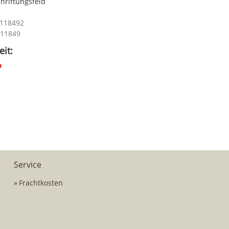
chriftungsfeld
3118492
1111849
it:
Service
Frachtkosten