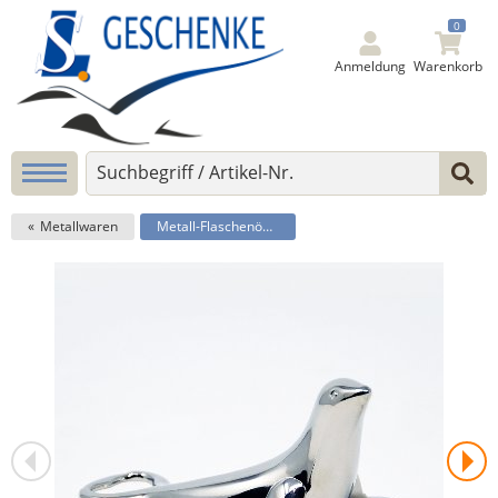
0
Anmeldung
Warenkorb
Metallwaren
Metall-Flaschenöffner Seehund