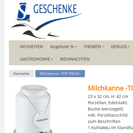
NEUHEITEN
Angebote %
THEMEN
GENUSS
GASTRONOMIE
WEIHNACHTEN
Startseite
Milchkanne -TOP FRESH-
Milchkanne -T
23 x 32 cm, H: 42 cm
Porzellan, Edelstahl,
Buche (versiegelt)
inkl. Porzellanschild
zum Beschriften
1 Kühlakku im Standf