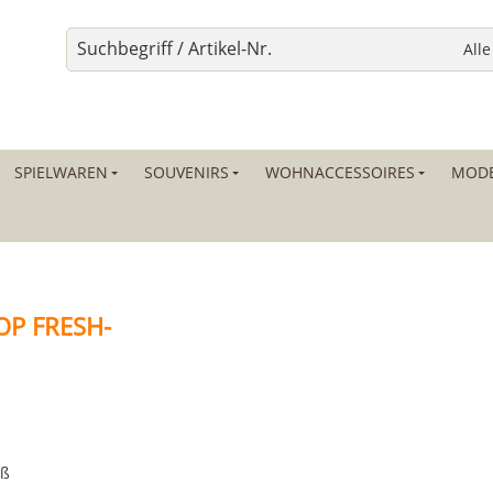
SPIELWAREN
SOUVENIRS
WOHNACCESSOIRES
MODE
OP FRESH-
uß