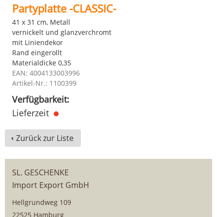
Partyplatte -CLASSIC-
41 x 31 cm, Metall
vernickelt und glanzverchromt
mit Liniendekor
Rand eingerollt
Materialdicke 0,35
EAN: 4004133003996
Artikel-Nr.: 1100399
Verfügbarkeit:
Lieferzeit
Zurück zur Liste
SL. GESCHENKE
Import Export GmbH
Hellgrundweg 109
22525 Hamburg