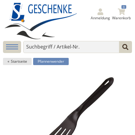
0
Anmeldung
Warenkorb
Startseite
Pfannenwender