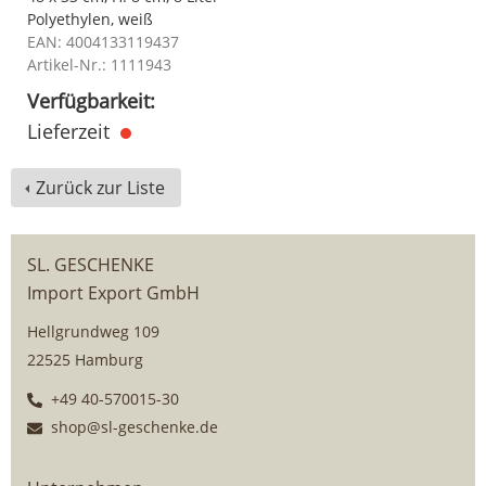
Polyethylen, weiß
EAN: 4004133119437
Artikel-Nr.: 1111943
Verfügbarkeit:
Lieferzeit
Zurück zur Liste
SL. GESCHENKE
Import Export GmbH
Hellgrundweg 109
22525 Hamburg
+49 40-570015-30
shop@sl-geschenke.de