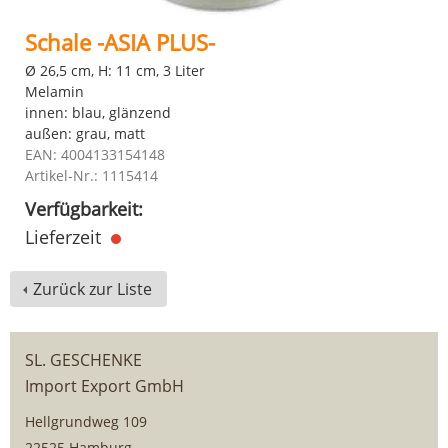
Schale -ASIA PLUS-
Ø 26,5 cm, H: 11 cm, 3 Liter
Melamin
innen: blau, glänzend
außen: grau, matt
EAN: 4004133154148
Artikel-Nr.: 1115414
Verfügbarkeit:
Lieferzeit
Zurück zur Liste
SL. GESCHENKE
Import Export GmbH
Hellgrundweg 109
22525 Hamburg