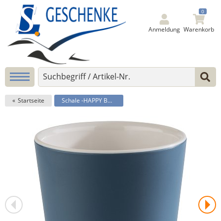
0
Anmeldung
Warenkorb
Startseite
Schale -HAPPY BUFFET-