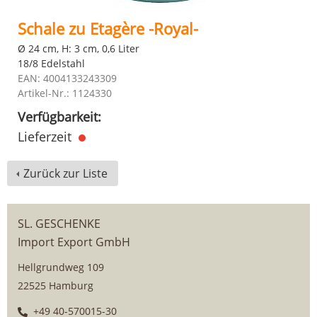
Schale zu Etagère -Royal-
Ø 24 cm, H: 3 cm, 0,6 Liter
18/8 Edelstahl
EAN: 4004133243309
Artikel-Nr.: 1124330
Verfügbarkeit:
Lieferzeit
Zurück zur Liste
SL. GESCHENKE
Import Export GmbH
Hellgrundweg 109
22525 Hamburg
+49 40-570015-30