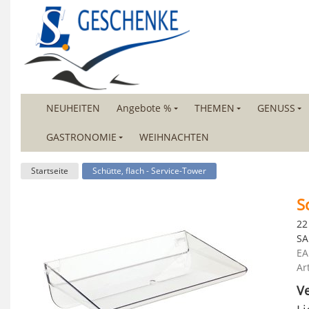
NEUHEITEN
Angebote %
THEMEN
GENUSS
GASTRONOMIE
WEIHNACHTEN
Startseite
Schütte, flach - Service-Tower
S
22
S
EA
Ar
Ve