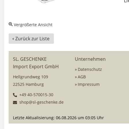
Li
Vergrößerte Ansicht
Zurück zur Liste
SL. GESCHENKE
Unternehmen
Import Export GmbH
Datenschutz
Hellgrundweg 109
AGB
22525 Hamburg
Impressum
+49 40-570015-30
shop@sl-geschenke.de
Letzte Aktualisierung: 06.08.2026 um 03:05 Uhr