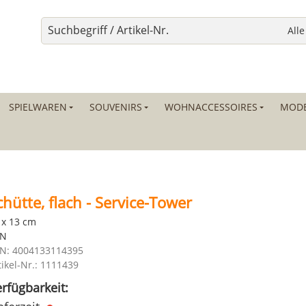
SPIELWAREN
SOUVENIRS
WOHNACCESSOIRES
MODE
chütte, flach - Service-Tower
 x 13 cm
AN
N: 4004133114395
tikel-Nr.: 1111439
rfügbarkeit: