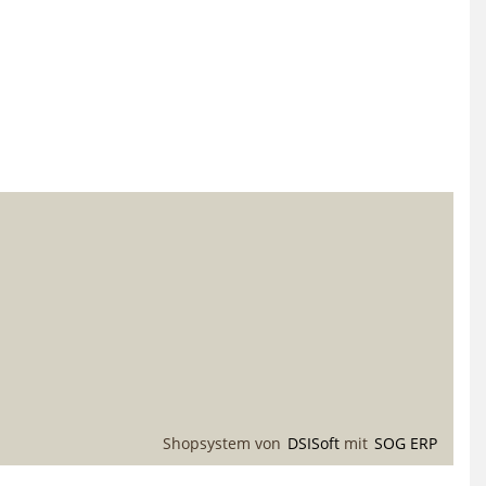
Shopsystem von
DSISoft
mit
SOG ERP