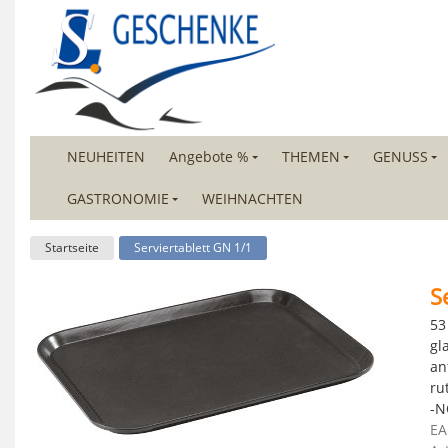
NEUHEITEN
Angebote %
THEMEN
GENUSS
GASTRONOMIE
WEIHNACHTEN
Startseite
Serviertablett GN 1/1
S
53
gl
an
ru
-N
EA