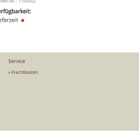
tikel-Nr.: 1100502
rfügbarkeit:
eferzeit
Service
Frachtkosten