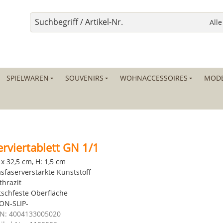
SPIELWAREN
SOUVENIRS
WOHNACCESSOIRES
MODE
erviertablett GN 1/1
 x 32,5 cm, H: 1,5 cm
asfaserverstärkte Kunststoff
thrazit
tschfeste Oberfläche
ON-SLIP-
N: 4004133005020