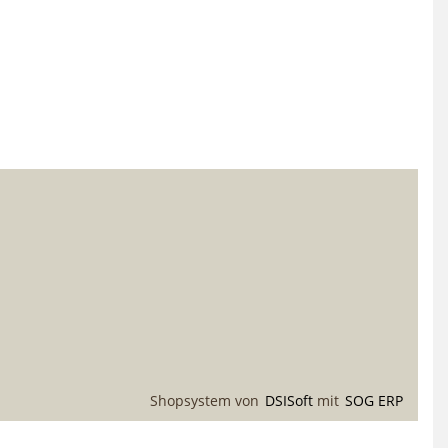
Shopsystem von
DSISoft
mit
SOG ERP