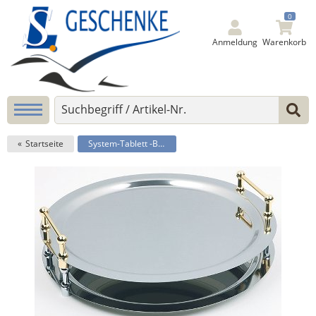
0
Anmeldung
Warenkorb
Startseite
System-Tablett -BUFFET-STAR-