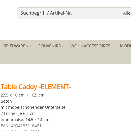
SPIELWAREN
SOUVENIRS
WOHNACCESSOIRES
MODE
Table Caddy -ELEMENT-
23,5 x 16 cm, H: 6,5 cm
Beton
mit möbelschonender Unterseite
2 Löcher je 6,5 cm
Innenmaße: 14,5 x 14 cm
EAN: 4004133116481