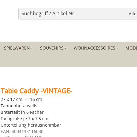
SPIELWAREN
SOUVENIRS
WOHNACCESSOIRES
MODE
Table Caddy -VINTAGE-
27 x 17 cm, H: 16 cm
Tannenholz, weiß
unterteilt in 6 Fächer
Fachgröße je 7 x 7,5 cm
Unterteilung herausnehmbar
EAN: 4004133116030