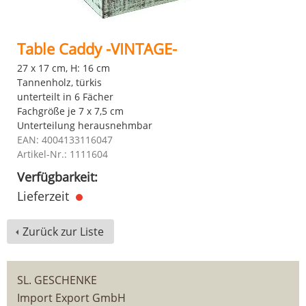
Table Caddy -VINTAGE-
27 x 17 cm, H: 16 cm
Tannenholz, türkis
unterteilt in 6 Fächer
Fachgröße je 7 x 7,5 cm
Unterteilung herausnehmbar
EAN: 4004133116047
Artikel-Nr.: 1111604
Verfügbarkeit:
Lieferzeit
Zurück zur Liste
SL. GESCHENKE
Import Export GmbH