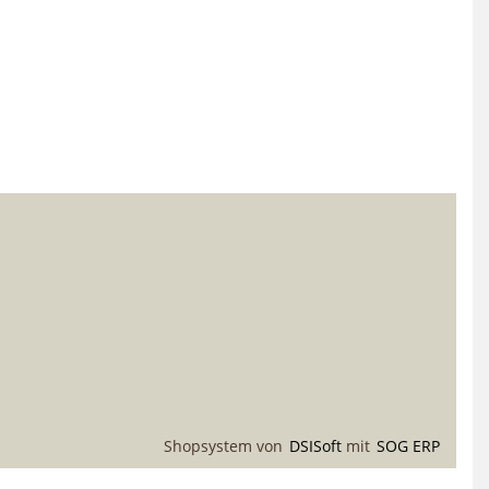
Shopsystem von
DSISoft
mit
SOG ERP