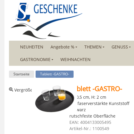
NEUHEITEN
Angebote %
THEMEN
GENUSS
GASTRONOMIE
WEIHNACHTEN
Startseite
Tablett -GASTRO-
Tablett -GASTRO-
Vergrößerte Ansicht
Ø 40,5 cm, H: 2 cm
glasfaserverstärkte Kunststoff
schwarz
rutschfeste Oberfläche
EAN: 4004133005495
Artikel-Nr.: 1100549