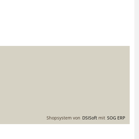
Shopsystem von
DSISoft
mit
SOG ERP