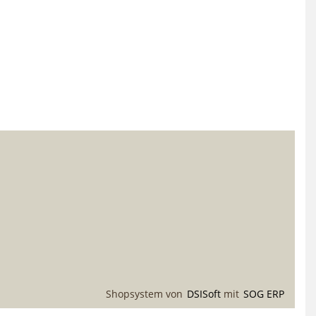
Shopsystem von
DSISoft
mit
SOG ERP