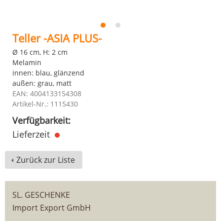
Teller -ASIA PLUS-
Ø 16 cm, H: 2 cm
Melamin
innen: blau, glänzend
außen: grau, matt
EAN: 4004133154308
Artikel-Nr.: 1115430
Verfügbarkeit:
Lieferzeit
Zurück zur Liste
SL. GESCHENKE
Import Export GmbH