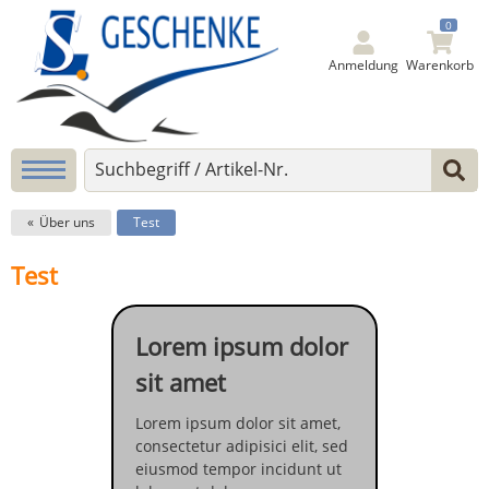
0
Anmeldung
Warenkorb
Über uns
Test
Test
Lorem ipsum dolor
sit amet
Lorem ipsum dolor sit amet,
consectetur adipisici elit, sed
eiusmod tempor incidunt ut