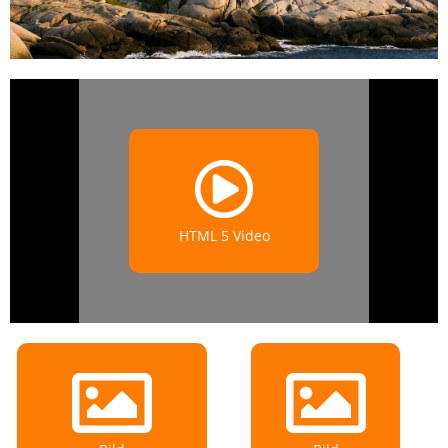
HTML 5 Video
Lo
dol
Lore
ame