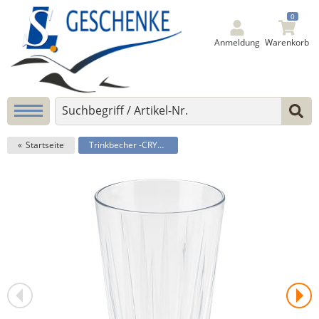
0
Anmeldung
Warenkorb
Startseite
Trinkbecher -CRYSTAL-