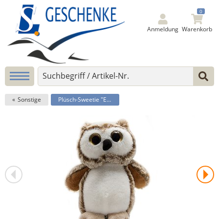
0
Anmeldung
Warenkorb
Sonstige
Plüsch-Sweetie "Euli"