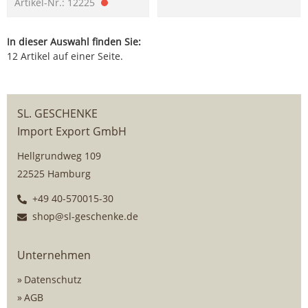
Artikel-Nr.: 12225
In dieser Auswahl finden Sie:
12 Artikel auf einer Seite.
SL. GESCHENKE
Import Export GmbH
Hellgrundweg 109
22525 Hamburg
+49 40-570015-30
shop@sl-geschenke.de
Unternehmen
Datenschutz
AGB