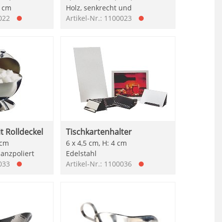
6 cm
Holz, senkrecht und
0022
Artikel-Nr.: 1100023
t Rolldeckel
Tischkartenhalter
 cm
6 x 4,5 cm, H: 4 cm
lanzpoliert
Edelstahl
0033
Artikel-Nr.: 1100036