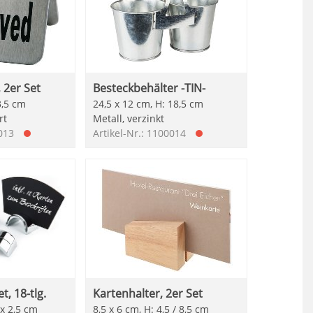
, 2er Set
Besteckbehälter -TIN-
3,5 cm
24,5 x 12 cm, H: 18,5 cm
rt
Metall, verzinkt
0013
Artikel-Nr.: 1100014
t, 18-tlg.
Kartenhalter, 2er Set
 x 2,5 cm
8,5 x 6 cm, H: 4,5 / 8,5 cm