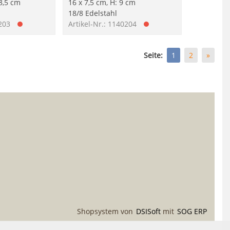
 8,5 cm
16 x 7,5 cm, H: 9 cm
18/8 Edelstahl
0203
Artikel-Nr.: 1140204
Seite:
1
2
»
Shopsystem von
DSISoft
mit
SOG ERP