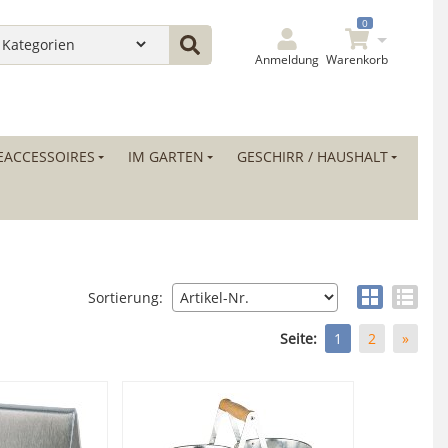
0
Anmeldung
Warenkorb
ACCESSOIRES
IM GARTEN
GESCHIRR / HAUSHALT
Sortierung:
Seite:
1
2
»