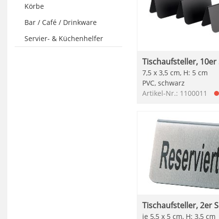
Körbe
Bar / Café / Drinkware
Servier- & Küchenhelfer
Tischaufsteller, 10er
7,5 x 3,5 cm, H: 5 cm
PVC, schwarz
Artikel-Nr.: 1100011
Tischaufsteller, 2er S
je 5,5 x 5 cm, H: 3,5 cm